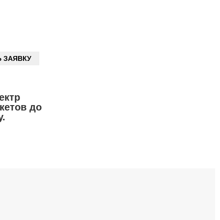
ектр
кетов до
.